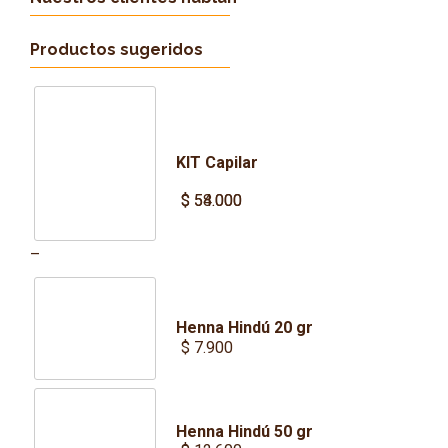
Productos sugeridos
KIT Capilar
$
$
54.000
58.000
Price
–
range:
$ 54.000
Henna Hindú 20 gr
through
$
7.900
$ 58.000
Henna Hindú 50 gr