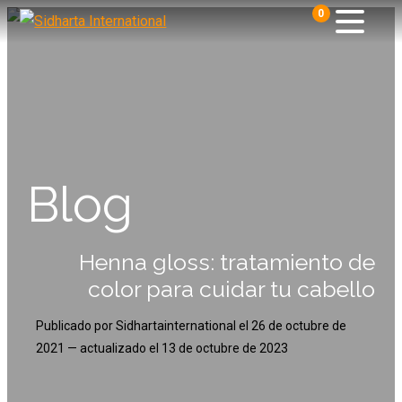
0
Blog
Henna gloss: tratamiento de
color para cuidar tu cabello
Publicado por
Sidhartainternational
el
26 de octubre de
2021
— actualizado el
13 de octubre de 2023