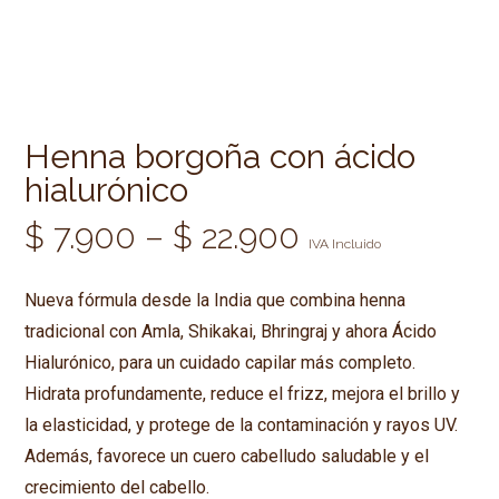
Henna borgoña con ácido
hialurónico
Price
$
7.900
–
$
22.900
IVA Incluido
range:
Nueva fórmula desde la India que combina henna
tradicional con Amla, Shikakai, Bhringraj y ahora Ácido
$ 7.900
Hialurónico, para un cuidado capilar más completo.
Hidrata profundamente, reduce el frizz, mejora el brillo y
through
la elasticidad, y protege de la contaminación y rayos UV.
Además, favorece un cuero cabelludo saludable y el
$ 22.900
crecimiento del cabello.