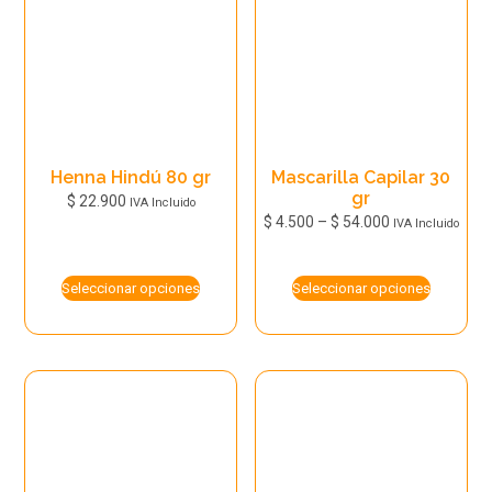
Henna Hindú 80 gr
Mascarilla Capilar 30
gr
$
22.900
IVA Incluido
Price
$
4.500
–
$
54.000
IVA Incluido
Este
range:
Este
producto
$ 4.500
producto
Seleccionar opciones
Seleccionar opciones
tiene
through
tiene
múltiples
$ 54.000
múltiples
variantes.
variantes.
Las
Las
opciones
opciones
se
se
pueden