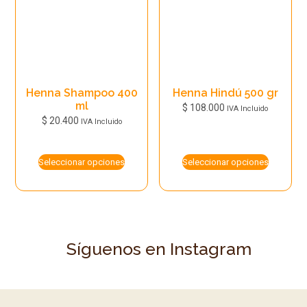
pueden
elegir
elegir
en
en
la
la
página
página
de
Henna Shampoo 400
Henna Hindú 500 gr
de
ml
producto
$
108.000
IVA Incluido
producto
$
20.400
IVA Incluido
Este
Este
producto
producto
Seleccionar opciones
Seleccionar opciones
tiene
tiene
múltiples
múltiples
variantes.
variantes.
Las
Las
opciones
Síguenos en Instagram
opciones
se
se
pueden
pueden
elegir