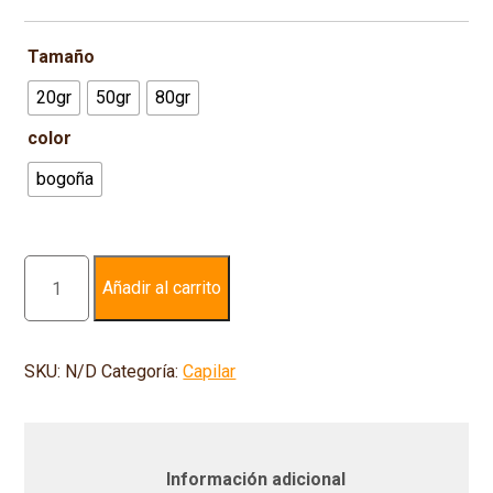
Tamaño
20gr
50gr
80gr
color
bogoña
Henna
Añadir al carrito
borgoña
con
ácido
SKU:
N/D
Categoría:
Capilar
hialurónico
cantidad
Información adicional