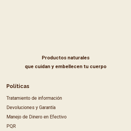
elegir
en
en
la
la
página
página
de
de
producto
producto
Productos naturales
que cuidan y embellecen tu cuerpo
Políticas
Tratamiento de información
Devoluciones y Garantía
Manejo de Dinero en Efectivo
PQR