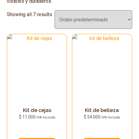
visibles y duraderos.
Showing all 7 results
Kit de cejas
Kit de belleza
$
11.000
$
54.000
IVA Incluido
IVA Incluido
Este
Este
producto
producto