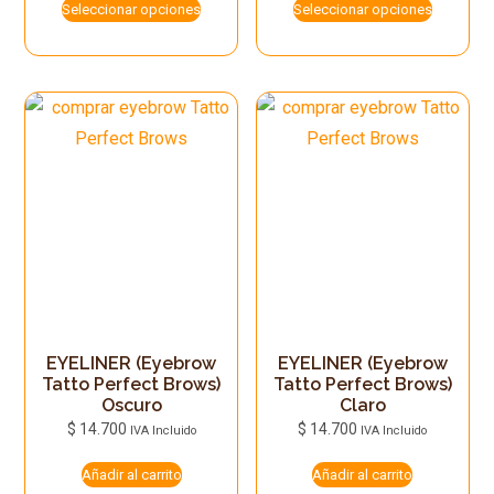
Seleccionar opciones
Seleccionar opciones
tiene
tiene
múltiples
múltiples
variantes.
variantes.
Las
Las
opciones
opciones
se
se
pueden
pueden
elegir
elegir
en
en
la
la
página
página
de
de
EYELINER (Eyebrow
EYELINER (Eyebrow
Tatto Perfect Brows)
Tatto Perfect Brows)
producto
producto
Oscuro
Claro
$
14.700
$
14.700
IVA Incluido
IVA Incluido
Añadir al carrito
Añadir al carrito