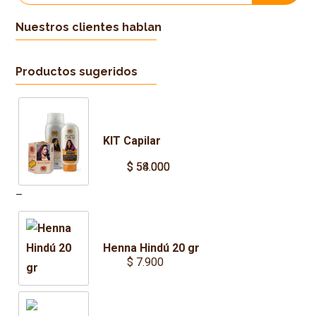
por:
Nuestros clientes hablan
Productos sugeridos
KIT Capilar
$
$
54.000
58.000
Price
–
range:
$ 54.000
Henna Hindú 20 gr
through
$
7.900
$ 58.000