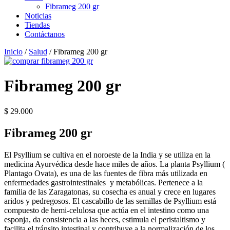
Fibrameg 200 gr
Noticias
Tiendas
Contáctanos
Inicio
/
Salud
/ Fibrameg 200 gr
Fibrameg 200 gr
$
29.000
Fibrameg 200 gr
El Psyllium se cultiva en el noroeste de la India y se utiliza en la
medicina Ayurvédica desde hace miles de años. La planta Psyllium (
Plantago Ovata), es una de las fuentes de fibra más utilizada en
enfermedades gastrointestinales y metabólicas. Pertenece a la
familia de las Zaragatonas, su cosecha es anual y crece en lugares
aridos y pedregosos. El cascabillo de las semillas de Psyllium está
compuesto de hemi-celulosa que actúa en el intestino como una
esponja, da consistencia a las heces, estimula el peristaltismo y
facilita el tránsito intestinal y contribuye a la normalización de los