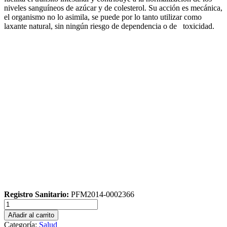
niveles sanguíneos de azúcar y de colesterol. Su acción es mecánica,
el organismo no lo asimila, se puede por lo tanto utilizar como
laxante natural, sin ningún riesgo de dependencia o de toxicidad.
Registro Sanitario:
PFM2014-0002366
Fibrameg
200
Añadir al carrito
gr
Categoría:
Salud