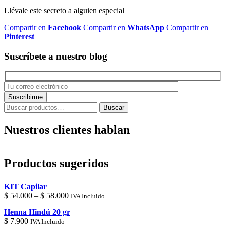
Llévale este secreto a alguien especial
Compartir en
Facebook
Compartir en
WhatsApp
Compartir en
Pinterest
Suscríbete a nuestro blog
Buscar
Buscar
por:
Nuestros clientes hablan
Productos sugeridos
KIT Capilar
Price
$
54.000
–
$
58.000
IVA Incluido
range:
Henna Hindú 20 gr
$ 54.000
$
7.900
IVA Incluido
through