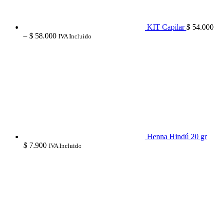
KIT Capilar
$
54.000
Price
–
$
58.000
IVA Incluido
range:
$ 54.000
through
$ 58.000
Henna Hindú 20 gr
$
7.900
IVA Incluido