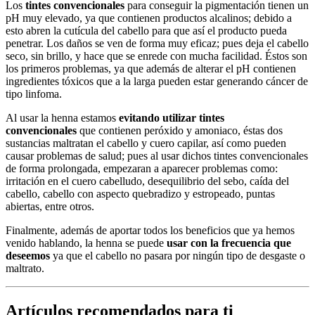
Los
tintes convencionales
para conseguir la pigmentación tienen un
pH muy elevado, ya que contienen productos alcalinos; debido a
esto abren la cutícula del cabello para que así el producto pueda
penetrar. Los daños se ven de forma muy eficaz; pues deja el cabello
seco, sin brillo, y hace que se enrede con mucha facilidad. Éstos son
los primeros problemas, ya que además de alterar el pH contienen
ingredientes tóxicos que a la larga pueden estar generando cáncer de
tipo linfoma.
Al usar la henna estamos
evitando utilizar tintes
convencionales
que contienen peróxido y amoniaco, éstas dos
sustancias maltratan el cabello y cuero capilar, así como pueden
causar problemas de salud; pues al usar dichos tintes convencionales
de forma prolongada, empezaran a aparecer problemas como:
irritación en el cuero cabelludo, desequilibrio del sebo, caída del
cabello, cabello con aspecto quebradizo y estropeado, puntas
abiertas, entre otros.
Finalmente, además de aportar todos los beneficios que ya hemos
venido hablando, la henna se puede
usar con la frecuencia que
deseemos
ya que el cabello no pasara por ningún tipo de desgaste o
maltrato.
Artículos recomendados para ti