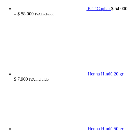
KIT Capilar
$
54.000
Price
–
$
58.000
IVA Incluido
range:
$ 54.000
through
$ 58.000
Henna Hindú 20 gr
$
7.900
IVA Incluido
Henna Hindú 50 gr