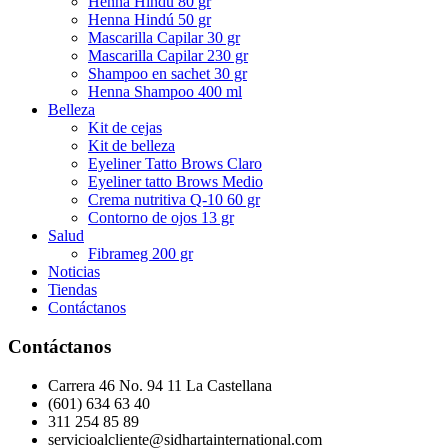
Henna Hindú 80 gr
Henna Hindú 50 gr
Mascarilla Capilar 30 gr
Mascarilla Capilar 230 gr
Shampoo en sachet 30 gr
Henna Shampoo 400 ml
Belleza
Kit de cejas
Kit de belleza
Eyeliner Tatto Brows Claro
Eyeliner tatto Brows Medio
Crema nutritiva Q-10 60 gr
Contorno de ojos 13 gr
Salud
Fibrameg 200 gr
Noticias
Tiendas
Contáctanos
Contáctanos
Carrera 46 No. 94 11 La Castellana
(601) 634 63 40
311 254 85 89
servicioalcliente@sidhartainternational.com