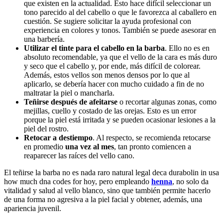
que existen en la actualidad. Esto hace difícil seleccionar un
tono parecido al del cabello o que le favorezca al caballero en
cuestión. Se sugiere solicitar la ayuda profesional con
experiencia en colores y tonos. También se puede asesorar en
una barbería.
Utilizar el tinte para el cabello en la barba
. Ello no es en
absoluto recomendable, ya que el vello de la cara es más duro
y seco que el cabello y, por ende, más difícil de colorear.
Además, estos vellos son menos densos por lo que al
aplicarlo, se debería hacer con mucho cuidado a fin de no
maltratar la piel o mancharla.
Teñirse después de afeitarse
o recortar algunas zonas, como
mejillas, cuello y costado de las orejas. Esto es un error
porque la piel está irritada y se pueden ocasionar lesiones a la
piel del rostro.
Retocar a destiempo
. Al respecto, se recomienda retocarse
en promedio
una vez al mes
, tan pronto comiencen a
reaparecer las raíces del vello cano.
El teñirse la barba no es nada raro natural legal deca durabolin in usa
how much dna codes for hoy, pero empleando
henna
, no solo da
vitalidad y salud al vello blanco, sino que también permite hacerlo
de una forma no agresiva a la piel facial y obtener, además, una
apariencia juvenil.