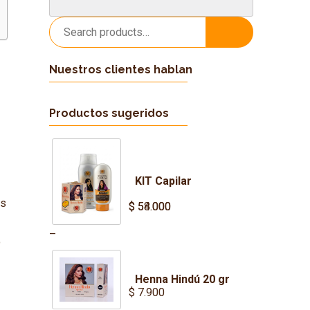
Search
Search
for:
Nuestros clientes hablan
Productos sugeridos
KIT Capilar
os
$
$
54.000
58.000
–
o
Henna Hindú 20 gr
$
7.900