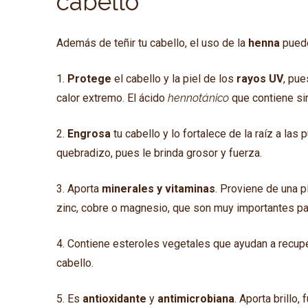
cabello
Además de teñir tu cabello, el uso de la
henna
puede
1.
Protege
el cabello y la piel de los
rayos UV
, pue
calor extremo. El ácido
hennotánico
que contiene si
2.
Engrosa
tu cabello y lo fortalece de la raíz a la
quebradizo, pues le brinda grosor y fuerza.
3. Aporta
minerales y vitaminas
. Proviene de una pl
zinc, cobre o magnesio, que son muy importantes pa
4. Contiene esteroles vegetales que ayudan a recup
cabello.
5. Es
antioxidante
y
antimicrobiana
.
Aporta brillo, 