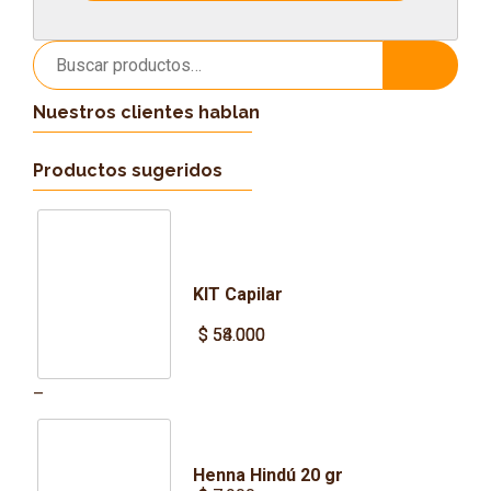
Buscar
Buscar
por:
Nuestros clientes hablan
Productos sugeridos
KIT Capilar
$
$
54.000
58.000
Price
–
range:
$ 54.000
Henna Hindú 20 gr
through