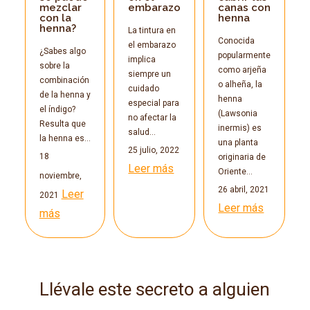
mezclar
embarazo
canas con
con la
henna
henna?
La tintura en
Conocida
el embarazo
¿Sabes algo
popularmente
implica
sobre la
como arjeña
siempre un
combinación
o alheña, la
cuidado
de la henna y
henna
especial para
el índigo?
(Lawsonia
no afectar la
Resulta que
inermis) es
salud…
la henna es…
una planta
25 julio, 2022
18
originaria de
Leer más
Oriente…
noviembre,
26 abril, 2021
Leer
2021
Leer más
más
Llévale este secreto a alguien