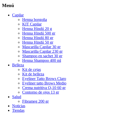
Menú
Capilar
Henna borgoña
KIT Capilar
Henna Hindú 20 g
Henna Hindú 500 gr
Henna Hindú 80 gr
Henna Hindú 50 gr
Mascarilla Capilar 30 gr
Mascarilla Capilar 230 gr
Shampoo en sachet 30 gr
Henna Shampoo 400 ml
Belleza
Kit de cejas
Kit de belleza
Eyeliner Tatto Brows Claro
Eyeliner tatto Brows Medio
Crema nutritiva Q-10 60 gr
Contorno de ojos 13 gr
Salud
Fibrameg 200 gr
Noticias
Tiendas