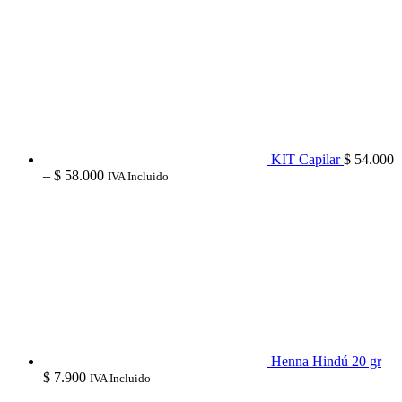
KIT Capilar
$
54.000
Price
–
$
58.000
IVA Incluido
range:
$ 54.000
through
$ 58.000
Henna Hindú 20 gr
$
7.900
IVA Incluido