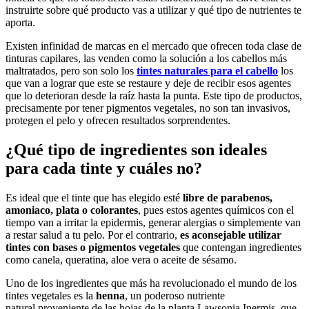
instruirte sobre qué producto vas a utilizar y qué tipo de nutrientes te
aporta.
Existen infinidad de marcas en el mercado que ofrecen toda clase de
tinturas capilares, las venden como la solución a los cabellos más
maltratados, pero son solo los
tintes naturales para el cabello
los
que van a lograr que este se restaure y deje de recibir esos agentes
que lo deterioran desde la raíz hasta la punta. Este tipo de productos,
precisamente por tener pigmentos vegetales, no son tan invasivos,
protegen el pelo y ofrecen resultados sorprendentes.
¿Qué tipo de ingredientes son ideales
para cada tinte y cuáles no?
Es ideal que el tinte que has elegido esté
libre de parabenos,
amoniaco, plata o colorantes
, pues estos agentes químicos con el
tiempo van a irritar la epidermis, generar alergias o simplemente van
a restar salud a tu pelo. Por el contrario,
es aconsejable utilizar
tintes con bases o pigmentos vegetales
que contengan ingredientes
como canela, queratina, aloe vera o aceite de sésamo.
Uno de los ingredientes que más ha revolucionado el mundo de los
tintes vegetales es la
henna
, un poderoso nutriente
natural proveniente de las hojas de la planta Lawsonia Inermis, que