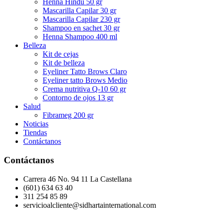
Henna Hindú 50 gr
Mascarilla Capilar 30 gr
Mascarilla Capilar 230 gr
Shampoo en sachet 30 gr
Henna Shampoo 400 ml
Belleza
Kit de cejas
Kit de belleza
Eyeliner Tatto Brows Claro
Eyeliner tatto Brows Medio
Crema nutritiva Q-10 60 gr
Contorno de ojos 13 gr
Salud
Fibrameg 200 gr
Noticias
Tiendas
Contáctanos
Contáctanos
Carrera 46 No. 94 11 La Castellana
(601) 634 63 40
311 254 85 89
servicioalcliente@sidhartainternational.com