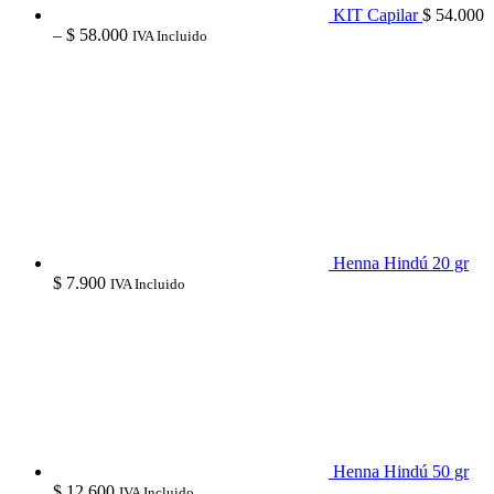
KIT Capilar
$
54.000
Price
–
$
58.000
IVA Incluido
range:
$ 54.000
through
$ 58.000
Henna Hindú 20 gr
$
7.900
IVA Incluido
Henna Hindú 50 gr
$
12.600
IVA Incluido