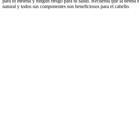
para tu melena y ningún riesgo para tu salud. Recuerda que la henna e
natural y todos sus componentes son beneficiosos para el cabello.