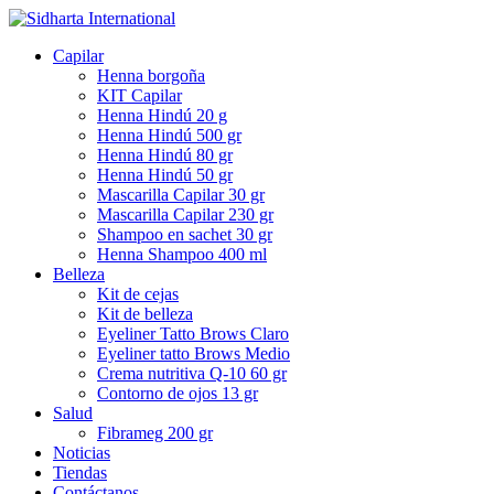
Capilar
Henna borgoña
KIT Capilar
Henna Hindú 20 g
Henna Hindú 500 gr
Henna Hindú 80 gr
Henna Hindú 50 gr
Mascarilla Capilar 30 gr
Mascarilla Capilar 230 gr
Shampoo en sachet 30 gr
Henna Shampoo 400 ml
Belleza
Kit de cejas
Kit de belleza
Eyeliner Tatto Brows Claro
Eyeliner tatto Brows Medio
Crema nutritiva Q-10 60 gr
Contorno de ojos 13 gr
Salud
Fibrameg 200 gr
Noticias
Tiendas
Contáctanos