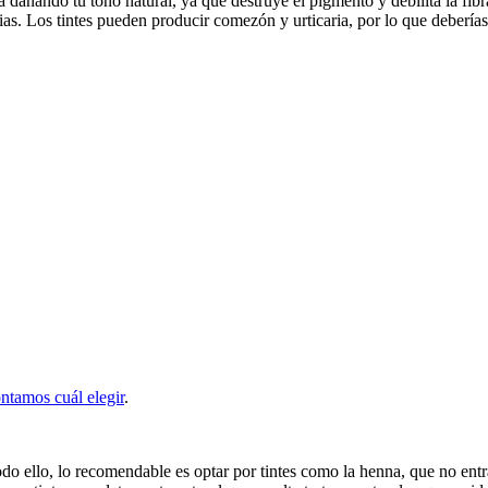
a dañando tu tono natural, ya que destruye el pigmento y debilita la fibr
as. Los tintes pueden producir comezón y urticaria, por lo que deberías
ntamos cuál elegir
.
todo ello, lo recomendable es optar por tintes como la henna, que no en