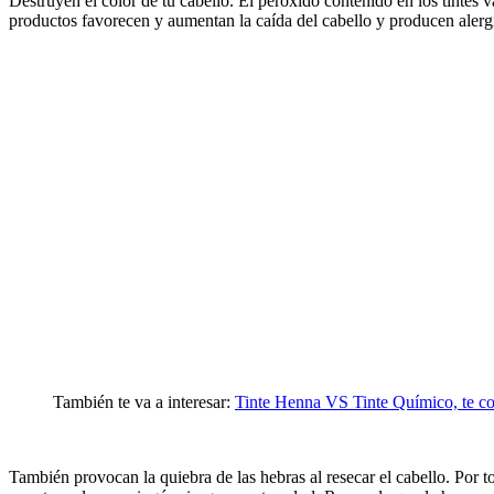
Destruyen el color de tu cabello. El peróxido contenido en los tintes v
productos favorecen y aumentan la caída del cabello y producen alergi
También te va a interesar:
Tinte Henna VS Tinte Químico, te co
También provocan la quiebra de las hebras al resecar el cabello. Por 