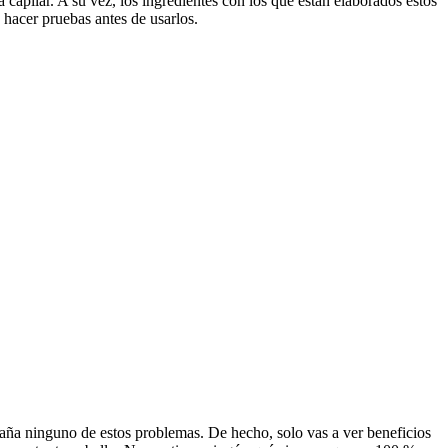
a capilar. A su vez, los ingredientes con los que están elaborados estos
 hacer pruebas antes de usarlos.
traña ninguno de estos problemas. De hecho, solo vas a ver beneficios