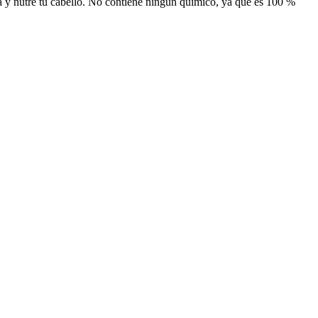
da y nutre tu cabello. No contiene ningún químico, ya que es 100 %