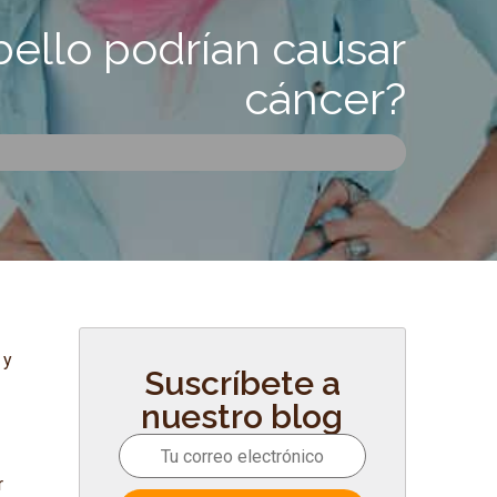
abello podrían causar
cáncer?
 y
Suscríbete a
nuestro blog
r