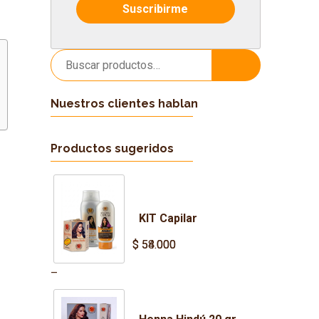
Buscar
Buscar
por:
Nuestros clientes hablan
Productos sugeridos
KIT Capilar
$
$
54.000
58.000
Price
–
range:
$ 54.000