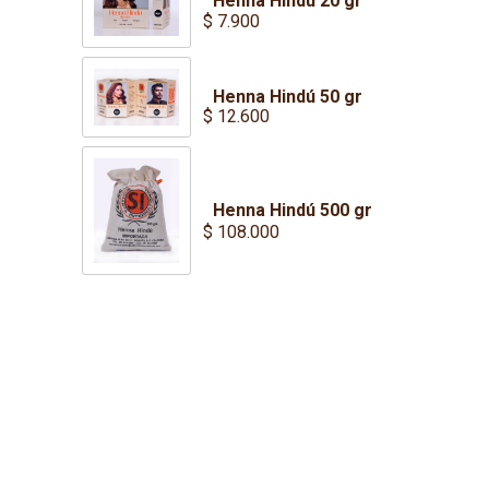
Henna Hindú 20 gr
through
$
7.900
$ 58.000
Henna Hindú 50 gr
$
12.600
Henna Hindú 500 gr
$
108.000