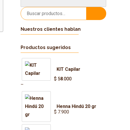
Buscar
Buscar
por:
Nuestros clientes hablan
Productos sugeridos
r
KIT Capilar
$
$
54.000
58.000
Price
–
range:
$ 54.000
Henna Hindú 20 gr
through
$
7.900
$ 58.000