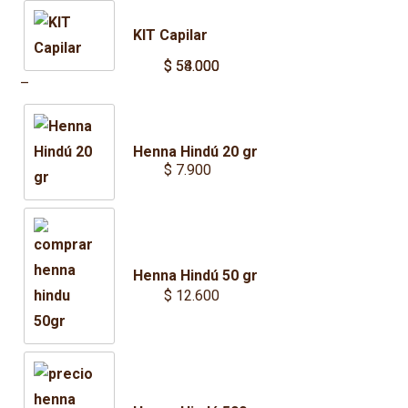
KIT Capilar
$
$
54.000
58.000
Price
–
range:
$ 54.000
Henna Hindú 20 gr
through
$
7.900
$ 58.000
Henna Hindú 50 gr
$
12.600