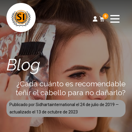
0
Blog
¿Cada cuánto es recomendable
teñir el cabello para no dañarlo?
Publicado por
Sidhartainternational
el
24 de julio de 2019
—
actualizado el
13 de octubre de 2023