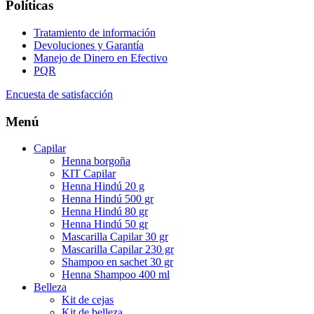
Políticas
Tratamiento de información
Devoluciones y Garantía
Manejo de Dinero en Efectivo
PQR
Encuesta de satisfacción
Menú
Capilar
Henna borgoña
KIT Capilar
Henna Hindú 20 g
Henna Hindú 500 gr
Henna Hindú 80 gr
Henna Hindú 50 gr
Mascarilla Capilar 30 gr
Mascarilla Capilar 230 gr
Shampoo en sachet 30 gr
Henna Shampoo 400 ml
Belleza
Kit de cejas
Kit de belleza