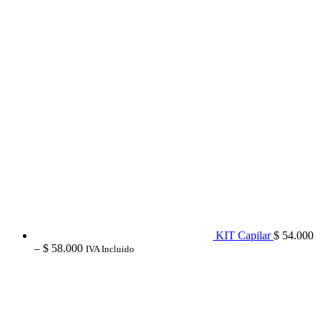
KIT Capilar
$
54.000
Price
–
$
58.000
IVA Incluido
range:
$ 54.000
through
$ 58.000