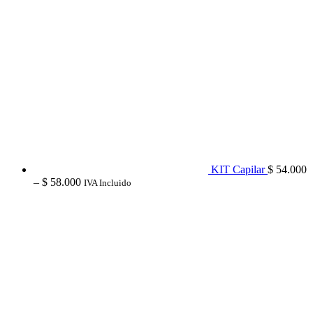
KIT Capilar
$
54.000
Price
–
$
58.000
IVA Incluido
range:
$ 54.000
through
$ 58.000