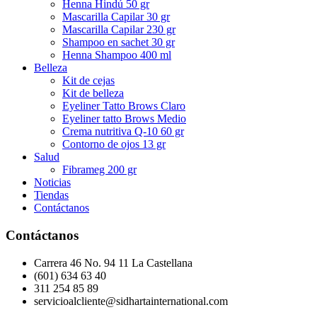
Henna Hindú 50 gr
Mascarilla Capilar 30 gr
Mascarilla Capilar 230 gr
Shampoo en sachet 30 gr
Henna Shampoo 400 ml
Belleza
Kit de cejas
Kit de belleza
Eyeliner Tatto Brows Claro
Eyeliner tatto Brows Medio
Crema nutritiva Q-10 60 gr
Contorno de ojos 13 gr
Salud
Fibrameg 200 gr
Noticias
Tiendas
Contáctanos
Contáctanos
Carrera 46 No. 94 11 La Castellana
(601) 634 63 40
311 254 85 89
servicioalcliente@sidhartainternational.com