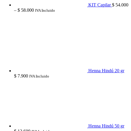
KIT Capilar
$
54.000
Price
–
$
58.000
IVA Incluido
range:
$ 54.000
through
$ 58.000
Henna Hindú 20 gr
$
7.900
IVA Incluido
Henna Hindú 50 gr