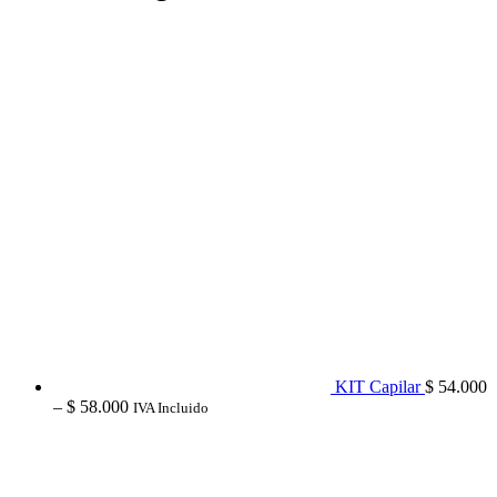
KIT Capilar
$
54.000
Price
–
$
58.000
IVA Incluido
range:
$ 54.000
through
$ 58.000