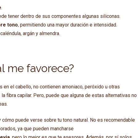
e
.
de tener dentro de sus componentes algunas siliconas.
bre tono
, permitiendo una mayor duración e intensidad.
caléndula, argán y almendra.
al me favorece?
os en el cabello, no contienen amoniaco, peróxido u otras
 la fibra capilar. Pero, puede que alguna de estas alternativas no
eas.
 cómo puede verse sobre tu tono natural. No es recomendable
olorados, ya que pueden mancharse
evia
, pero lo mejor es que te asesores. Además, por sí solos