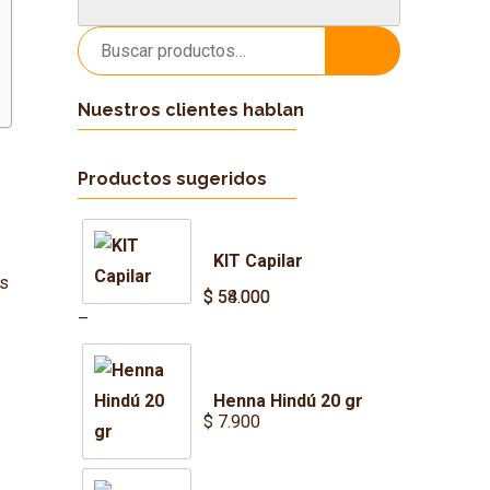
Buscar
Buscar
por:
Nuestros clientes hablan
Productos sugeridos
KIT Capilar
os
$
$
54.000
58.000
Price
–
range:
$ 54.000
Henna Hindú 20 gr
through
$
7.900
$ 58.000