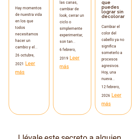
que
las canas,
puedes
Hay momentos
cambiar de
lograr sin
de nuestra vida
look, cerrar un
decolorar
en los que
ciclo o
Cambiar el
todos
simplemente
color del
necesitamos
experimentar,
cabello ya no
hacer un
son tan…
significa
cambio y el…
6 febrero,
someterlo a
26 octubre,
Leer
2019
procesos
Leer
2021
más
agresivos.
más
Hoy, una
nueva…
12 febrero,
Leer
2026
más
Llévale este secreto a alguien