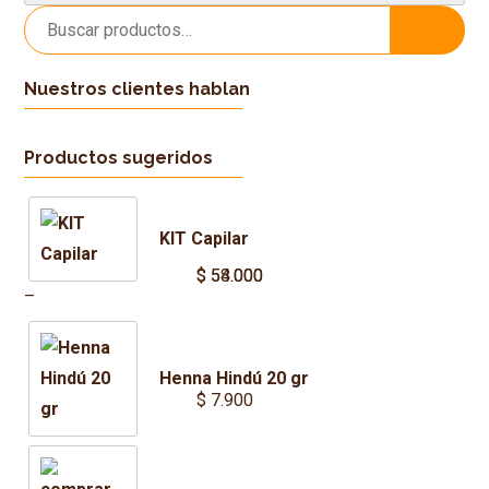
Buscar
Buscar
por:
Nuestros clientes hablan
Productos sugeridos
KIT Capilar
$
$
54.000
58.000
Price
–
range:
$ 54.000
Henna Hindú 20 gr
through
$
7.900
$ 58.000