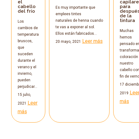
el
capilare
cabello
para
Es muy importante que
del frío
despué
emplees tintes
de la
tintura
naturales de henna cuando
Los
te vas a exponer al sol.
cambios de
Muchas
Ellos están fabricados…
temperatura
hemos
Leer más
bruscos,
20 mayo, 2021
pensado e
que
transformar
suceden
coloración
durante el
nuestro
verano y el
cabello con
invierno,
fin de ver
pueden
17 diciemb
perjudicar…
Lee
2019
15 julio,
más
Leer
2021
más