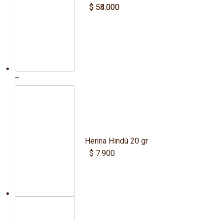
$
$
54.000
58.000
Price
–
range:
$ 54.000
through
$ 58.000
Henna Hindú 20 gr
$
7.900