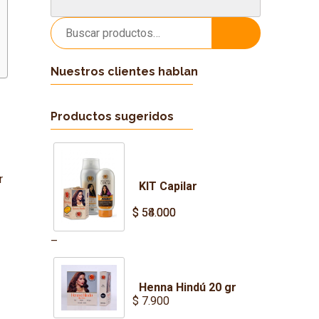
Buscar
Buscar
por:
Nuestros clientes hablan
Productos sugeridos
r
KIT Capilar
$
$
54.000
58.000
Price
–
range:
$ 54.000
Henna Hindú 20 gr
through
$
7.900