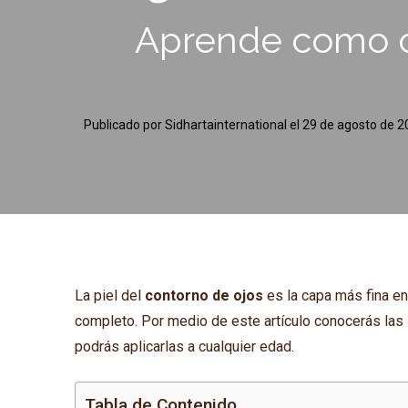
Aprende como cui
Publicado por
Sidhartainternational
el
29 de agosto de 
La piel del
contorno de ojos
es la capa más fina en
completo. Por medio de este artículo conocerás las
podrás aplicarlas a cualquier edad.
Tabla de Contenido