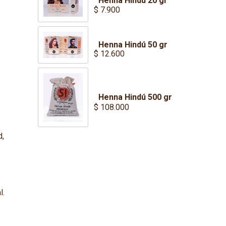
Henna Hindú 20 gr
$
7.900
Henna Hindú 50 gr
$
12.600
Henna Hindú 500 gr
$
108.000
d,
l.