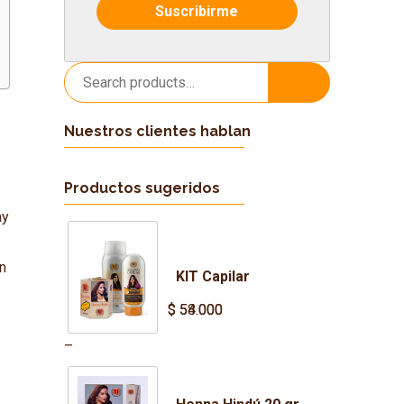
Search
Search
for:
Nuestros clientes hablan
Productos sugeridos
ay
n
KIT Capilar
$
$
54.000
58.000
–