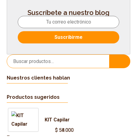
Suscríbete a nuestro blog
Buscar
Buscar
por:
Nuestros clientes hablan
Productos sugeridos
KIT Capilar
$
$
54.000
58.000
Price
–