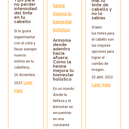
mal tu
no perder
tinte de
intensidad
cabello y
del tinte
no lo
en tu
sabías
cabello
Si bien
Si te gusta
los tintes para
experimentar
el cabello son
Armonía
con el color y
desde
las mejores
adentro
llevar siempre
opciones para
hacia
nuevos
afuera:
lograr el
estilos en tu
Cómo la
cambio de
henna
cabellera,…
imagen…
mejora tu
bienestar
26 diciembre,
20 abril, 2022
holístico
Leer
2022
Leer más
En un mundo
más
donde la
belleza y el
bienestar se
encuentran
en una
constante