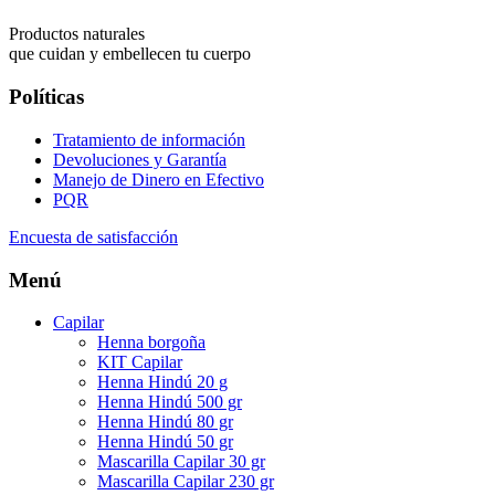
Productos naturales
que cuidan y embellecen tu cuerpo
Políticas
Tratamiento de información
Devoluciones y Garantía
Manejo de Dinero en Efectivo
PQR
Encuesta de satisfacción
Menú
Capilar
Henna borgoña
KIT Capilar
Henna Hindú 20 g
Henna Hindú 500 gr
Henna Hindú 80 gr
Henna Hindú 50 gr
Mascarilla Capilar 30 gr
Mascarilla Capilar 230 gr