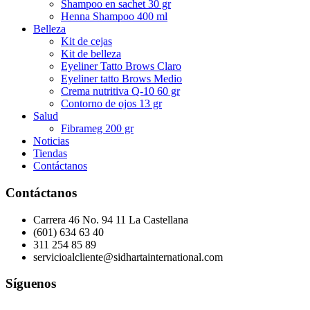
Shampoo en sachet 30 gr
Henna Shampoo 400 ml
Belleza
Kit de cejas
Kit de belleza
Eyeliner Tatto Brows Claro
Eyeliner tatto Brows Medio
Crema nutritiva Q-10 60 gr
Contorno de ojos 13 gr
Salud
Fibrameg 200 gr
Noticias
Tiendas
Contáctanos
Contáctanos
Carrera 46 No. 94 11 La Castellana
(601) 634 63 40
311 254 85 89
servicioalcliente@sidhartainternational.com
Síguenos