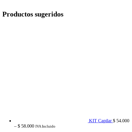
Productos sugeridos
KIT Capilar
$
54.000
Price
–
$
58.000
IVA Incluido
range: