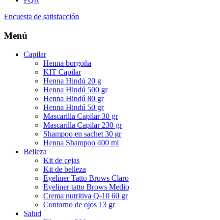
Encuesta de satisfacción
Menú
Capilar
Henna borgoña
KIT Capilar
Henna Hindú 20 g
Henna Hindú 500 gr
Henna Hindú 80 gr
Henna Hindú 50 gr
Mascarilla Capilar 30 gr
Mascarilla Capilar 230 gr
Shampoo en sachet 30 gr
Henna Shampoo 400 ml
Belleza
Kit de cejas
Kit de belleza
Eyeliner Tatto Brows Claro
Eyeliner tatto Brows Medio
Crema nutritiva Q-10 60 gr
Contorno de ojos 13 gr
Salud