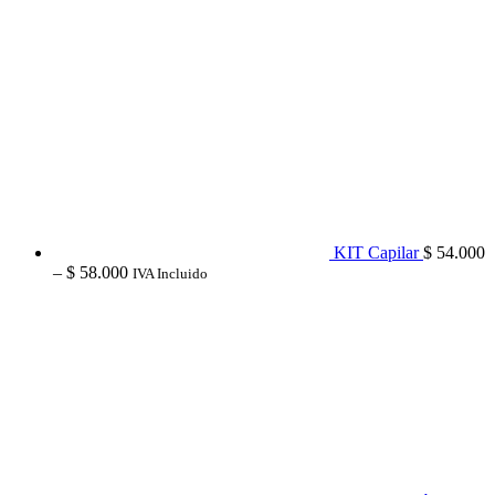
KIT Capilar
$
54.000
Price
–
$
58.000
IVA Incluido
range:
$ 54.000
through
$ 58.000