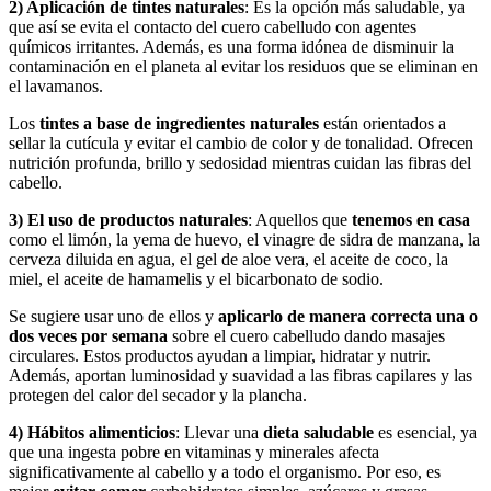
2) Aplicación de tintes naturales
: Es la opción más saludable, ya
que así se evita el contacto del cuero cabelludo con agentes
químicos irritantes. Además, es una forma idónea de disminuir la
contaminación en el planeta al evitar los residuos que se eliminan en
el lavamanos.
Los
tintes a base de ingredientes naturales
están orientados a
sellar la cutícula y evitar el cambio de color y de tonalidad. Ofrecen
nutrición profunda, brillo y sedosidad mientras cuidan las fibras del
cabello.
3) El uso de productos naturales
: Aquellos que
tenemos en casa
como el limón, la yema de huevo, el vinagre de sidra de manzana, la
cerveza diluida en agua, el gel de aloe vera, el aceite de coco, la
miel, el aceite de hamamelis y el bicarbonato de sodio.
Se sugiere usar uno de ellos y
aplicarlo de manera correcta una o
dos veces por semana
sobre el cuero cabelludo dando masajes
circulares. Estos productos ayudan a limpiar, hidratar y nutrir.
Además, aportan luminosidad y suavidad a las fibras capilares y las
protegen del calor del secador y la plancha.
4)
Hábitos alimenticios
: Llevar una
dieta saludable
es esencial, ya
que una ingesta pobre en vitaminas y minerales afecta
significativamente al cabello y a todo el organismo. Por eso, es