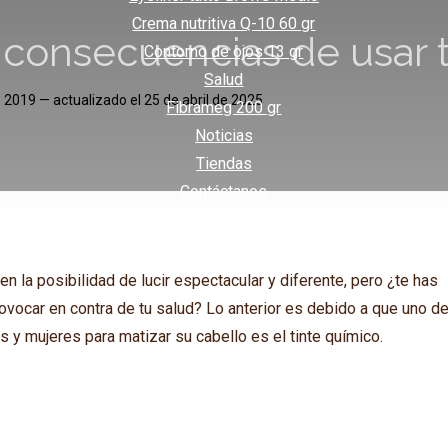
Crema nutritiva Q-10 60 gr
 consecuencias de usar t
Contorno de ojos 13 gr
Salud
e 2019
— actualizado el
25 de abril de 2025
Fibrameg 200 gr
Noticias
Tiendas
Contáctanos
en la posibilidad de lucir espectacular y diferente, pero ¿te has
vocar en contra de tu salud? Lo anterior es debido a que uno d
 y mujeres para matizar su cabello es el tinte químico.