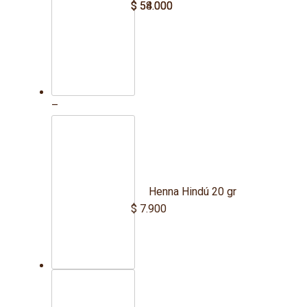
$
$
54.000
58.000
Price
–
range:
$ 54.000
through
$ 58.000
Henna Hindú 20 gr
$
7.900