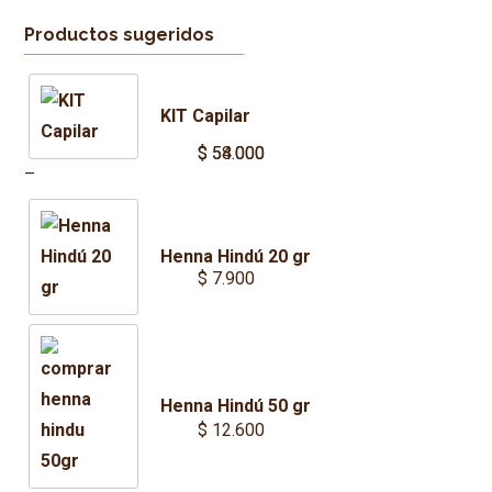
Productos sugeridos
KIT Capilar
$
$
54.000
58.000
Price
–
range:
$ 54.000
Henna Hindú 20 gr
through
$
7.900
$ 58.000
Henna Hindú 50 gr
$
12.600