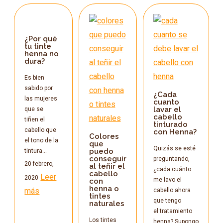
¿Por qué
tu tinte
henna no
dura?
Es bien
sabido por
¿Cada
las mujeres
cuanto
lavar el
que se
cabello
tiñen el
tinturado
cabello que
con Henna?
Colores
el tono de la
que
Quizás se esté
puedo
tintura…
conseguir
preguntando,
20 febrero,
al teñir el
¿cada cuánto
cabello
Leer
2020
me lavo el
con
henna o
más
cabello ahora
tintes
que tengo
naturales
el tratamiento
Los tintes
henna? Supongo