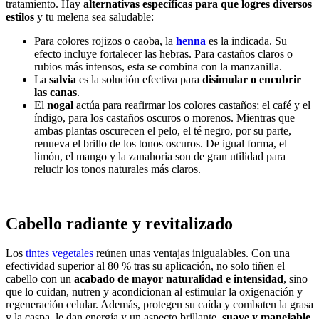
tratamiento. Hay
alternativas específicas para que logres diversos
estilos
y tu melena sea saludable:
Para colores rojizos o caoba, la
henna
es la indicada. Su
efecto incluye fortalecer las hebras. Para castaños claros o
rubios más intensos, esta se combina con la manzanilla.
La
salvia
es la solución efectiva para
disimular o encubrir
las canas
.
El
nogal
actúa para reafirmar los colores castaños; el café y el
índigo, para los castaños oscuros o morenos. Mientras que
ambas plantas oscurecen el pelo, el té negro, por su parte,
renueva el brillo de los tonos oscuros. De igual forma, el
limón, el mango y la zanahoria son de gran utilidad para
relucir los tonos naturales más claros.
Cabello radiante y revitalizado
Los
tintes vegetales
reúnen unas ventajas inigualables. Con una
efectividad superior al 80 % tras su aplicación, no solo tiñen el
cabello con un
acabado de mayor naturalidad e intensidad
, sino
que lo cuidan, nutren y acondicionan al estimular la oxigenación y
regeneración celular. Además, protegen su caída y combaten la grasa
y la caspa, le dan energía y un aspecto brillante,
suave y manejable,