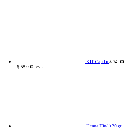
KIT Capilar
$
54.000
Price
–
$
58.000
IVA Incluido
range:
$ 54.000
through
$ 58.000
Henna Hindú 20 gr