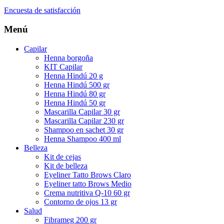
Encuesta de satisfacción
Menú
Capilar
Henna borgoña
KIT Capilar
Henna Hindú 20 g
Henna Hindú 500 gr
Henna Hindú 80 gr
Henna Hindú 50 gr
Mascarilla Capilar 30 gr
Mascarilla Capilar 230 gr
Shampoo en sachet 30 gr
Henna Shampoo 400 ml
Belleza
Kit de cejas
Kit de belleza
Eyeliner Tatto Brows Claro
Eyeliner tatto Brows Medio
Crema nutritiva Q-10 60 gr
Contorno de ojos 13 gr
Salud
Fibrameg 200 gr