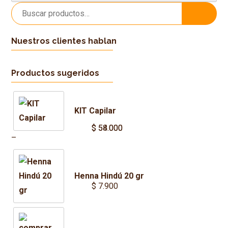
Buscar
Buscar
por:
Nuestros clientes hablan
Productos sugeridos
KIT Capilar
$
$
54.000
58.000
Price
–
range:
$ 54.000
Henna Hindú 20 gr
through
$
7.900
$ 58.000