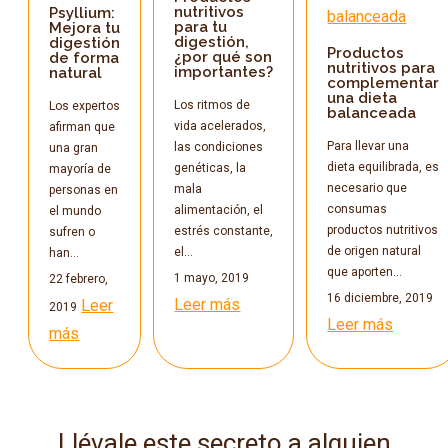
nutritivos
Psyllium:
para tu
Mejora tu
digestión,
digestión
Productos
¿por qué son
de forma
nutritivos para
importantes?
natural
complementar
una dieta
Los ritmos de
Los expertos
balanceada
vida acelerados,
afirman que
Para llevar una
las condiciones
una gran
dieta equilibrada, es
genéticas, la
mayoría de
necesario que
mala
personas en
consumas
alimentación, el
el mundo
productos nutritivos
estrés constante,
sufren o
de origen natural
el…
han…
que aporten…
1 mayo, 2019
22 febrero,
16 diciembre, 2019
Leer más
Leer
2019
Leer más
más
Llévale este secreto a alguien