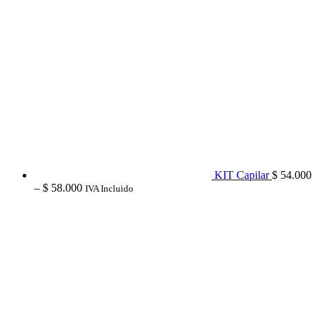
KIT Capilar
$
54.000
Price
–
$
58.000
IVA Incluido
range:
$ 54.000
through
$ 58.000