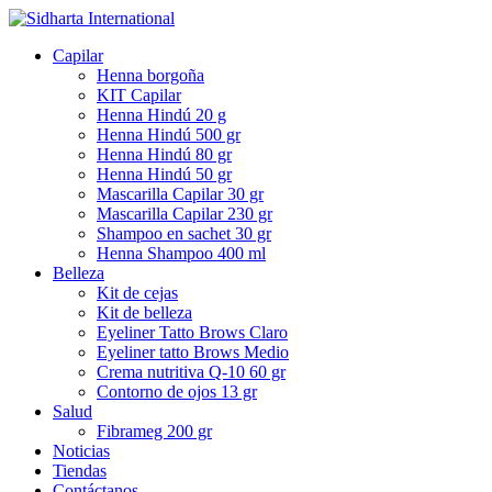
Capilar
Henna borgoña
KIT Capilar
Henna Hindú 20 g
Henna Hindú 500 gr
Henna Hindú 80 gr
Henna Hindú 50 gr
Mascarilla Capilar 30 gr
Mascarilla Capilar 230 gr
Shampoo en sachet 30 gr
Henna Shampoo 400 ml
Belleza
Kit de cejas
Kit de belleza
Eyeliner Tatto Brows Claro
Eyeliner tatto Brows Medio
Crema nutritiva Q-10 60 gr
Contorno de ojos 13 gr
Salud
Fibrameg 200 gr
Noticias
Tiendas
Contáctanos