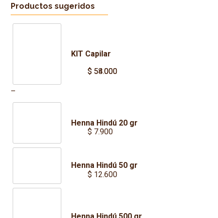
Productos sugeridos
KIT Capilar
$
$
54.000
58.000
Price
–
range:
$ 54.000
Henna Hindú 20 gr
through
$
7.900
$ 58.000
Henna Hindú 50 gr
$
12.600
Henna Hindú 500 gr