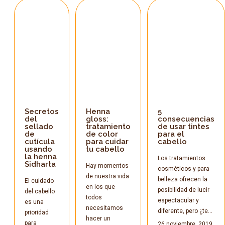
Secretos
Henna
5
del
gloss:
consecuencias
sellado
tratamiento
de usar tintes
de
de color
para el
cutícula
para cuidar
cabello
usando
tu cabello
la henna
Los tratamientos
Sidharta
Hay momentos
cosméticos y para
de nuestra vida
belleza ofrecen la
El cuidado
en los que
posibilidad de lucir
del cabello
todos
espectacular y
es una
necesitamos
diferente, pero ¿te…
prioridad
hacer un
para
26 noviembre, 2019