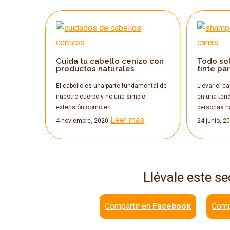
Cuida tu cabello cenizo con
Todo so
productos naturales
tinte pa
El cabello es una parte fundamental de
Llevar el c
nuestro cuerpo y no una simple
en una ten
extensión como en…
personas 
Leer más
4 noviembre, 2020
24 junio, 2
Llévale este se
Compartir en
Facebook
Comp