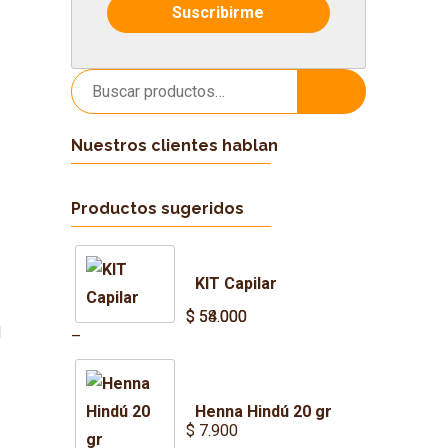
Buscar
Buscar
por:
Nuestros clientes hablan
Productos sugeridos
KIT Capilar
,
$
$
54.000
58.000
d
Price
–
range:
$ 54.000
Henna Hindú 20 gr
through
$
7.900
$ 58.000