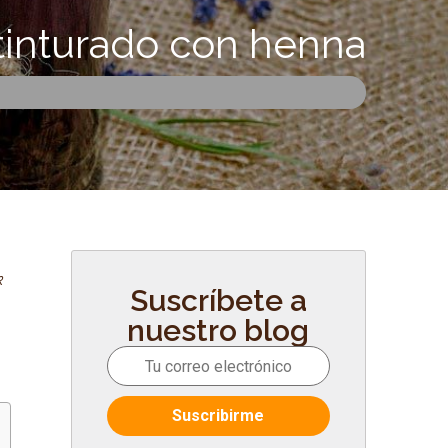
 tinturado con henna
k
Suscríbete a
y
nuestro blog