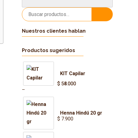
Buscar
Buscar
por:
Nuestros clientes hablan
Productos sugeridos
KIT Capilar
$
$
54.000
58.000
Price
–
range:
$ 54.000
Henna Hindú 20 gr
through
$
7.900
$ 58.000