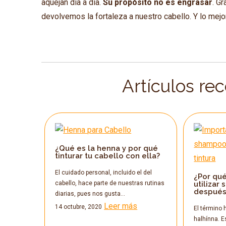
aquejan día a día.
Su propósito no es engrasar
. G
devolvemos la fortaleza a nuestro cabello. Y lo me
Artículos re
¿Qué es la henna y por qué
tinturar tu cabello con ella?
El cuidado personal, incluido el del
¿Por qu
cabello, hace parte de nuestras rutinas
utiliza
después 
diarias, pues nos gusta…
Leer más
14 octubre, 2020
El término 
halhínna. E