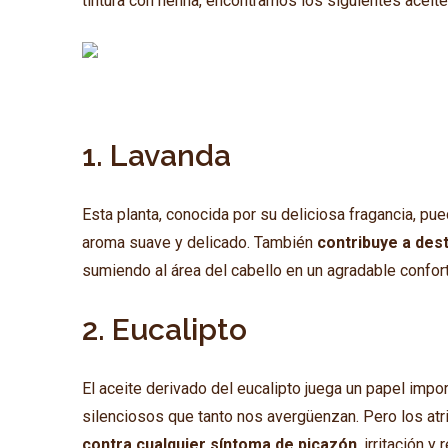
tintura con henna, encontramos los siguientes aceite
1. Lavanda
Esta planta, conocida por su deliciosa fragancia, pue
aroma suave y delicado. También
contribuye a des
sumiendo al área del cabello en un agradable confort
2. Eucalipto
El aceite derivado del eucalipto juega un papel impo
silenciosos que tanto nos avergüenzan. Pero los atr
contra cualquier síntoma de picazón
, irritación 